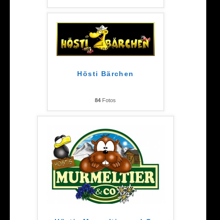
Hösti Bärchen
84
Fotos