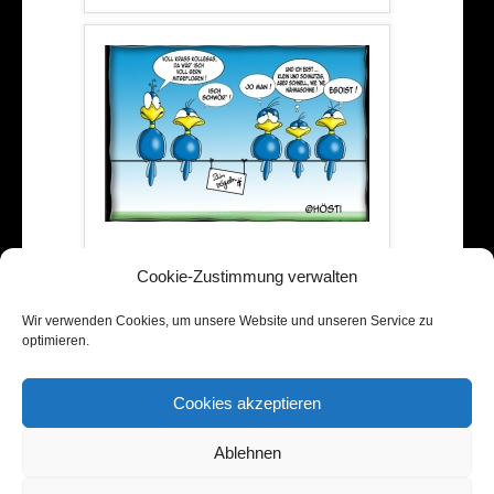
Batty Birds
Cookie-Zustimmung verwalten
Wir verwenden Cookies, um unsere Website und unseren Service zu
optimieren.
Cookies akzeptieren
HÖSTI SHOP
AKTUELLES
ÜBER HÖSTI
HÖSTIS ARBEITEN
MEDIEN
Ablehnen
HÖSTI ON TOUR
REFERENZEN
LINKS