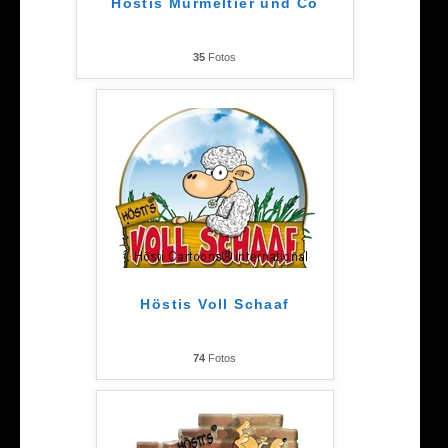
Höstis Murmeltier und Co
35
Fotos
Höstis Voll Schaaf
74
Fotos