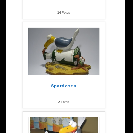
14
Fotos
Spardosen
2
Fotos