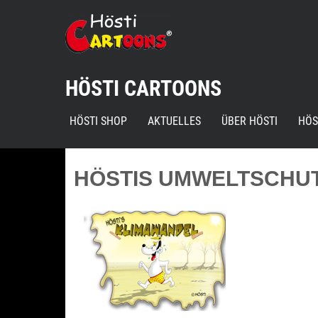
Skip
to
content
HÖSTI CARTOONS
HÖSTI SHOP
AKTUELLES
ÜBER HÖSTI
HÖS
HÖSTIS UMWELTSCHUT