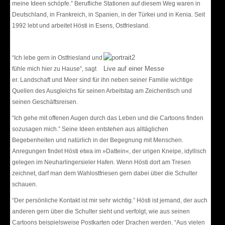
meine Ideen schöpfe.” Berufliche Stationen auf diesem Weg waren in
Deutschland, in Frankreich, in Spanien, in der Türkei und in Kenia. Seit
1992 lebt und arbeitet Hösti in Esens, Ostfriesland.
“Ich lebe gern in Ostfriesland und
Live auf einer Messe
fühle mich hier zu Hause”, sagt
er. Landschaft und Meer sind für ihn neben seiner Familie wichtige
Quellen des Ausgleichs für seinen Arbeitstag am Zeichentisch und
seinen Geschäftsreisen.
“Ich gehe mit offenen Augen durch das Leben und die Cartoons finden
sozusagen mich.” Seine Ideen entstehen aus alltäglichen
Begebenheiten und natürlich in der Begegnung mit Menschen.
Anregungen findet Hösti etwa im »Dattein«, der urigen Kneipe, idyllisch
gelegen im Neuharlingersieler Hafen. Wenn Hösti dort am Tresen
zeichnet, darf man dem Wahlostfriesen gern dabei über die Schulter
schauen.
“Der persönliche Kontakt ist mir sehr wichtig.” Hösti ist jemand, der auch
anderen gern über die Schulter sieht und verfolgt, wie aus seinen
Cartoons beispielsweise Postkarten oder Drachen werden. “Aus vielen