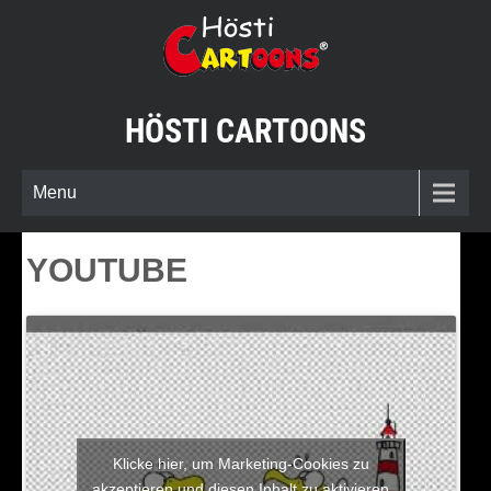
Skip
to
content
HÖSTI CARTOONS
Menu
YOUTUBE
Klicke hier, um Marketing-Cookies zu
akzeptieren und diesen Inhalt zu aktivieren