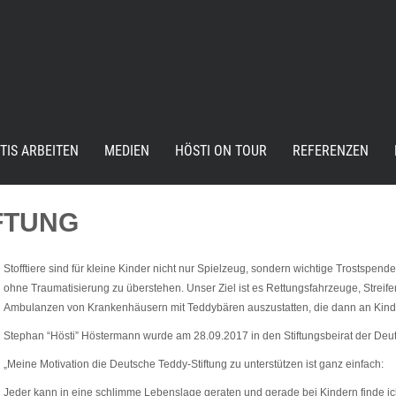
TIS ARBEITEN
MEDIEN
HÖSTI ON TOUR
REFERENZEN
FTUNG
Stofftiere sind für kleine Kinder nicht nur Spielzeug, sondern wichtige Trostspend
ohne Traumatisierung zu überstehen. Unser Ziel ist es Rettungsfahrzeuge, Strei
Ambulanzen von Krankenhäusern mit Teddybären auszustatten, die dann an Kinde
Stephan “Hösti” Höstermann wurde am 28.09.2017 in den Stiftungsbeirat der Deut
„Meine Motivation die Deutsche Teddy-Stiftung zu unterstützen ist ganz einfach:
Jeder kann in eine schlimme Lebenslage geraten und gerade bei Kindern finde ich