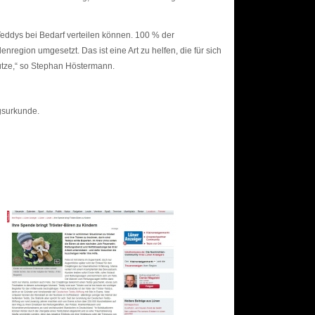
eddys bei Bedarf verteilen können. 100 % der
region umgesetzt. Das ist eine Art zu helfen, die für sich
stütze,“ so Stephan Höstermann.
gsurkunde.