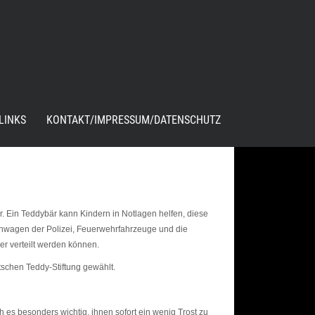
LINKS
KONTAKT/IMPRESSUM/DATENSCHUTZ
er. Ein Teddybär kann Kindern in Notlagen helfen, diese
fenwagen der Polizei, Feuerwehrfahrzeuge und die
r verteilt werden können.
schen Teddy-Stiftung gewählt.
 es besonders wichtig, ihnen sofort ein wenig Trost zu