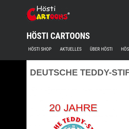
Skip
to
content
HÖSTI CARTOONS
HÖSTI SHOP
AKTUELLES
ÜBER HÖSTI
HÖS
DEUTSCHE TEDDY-STI