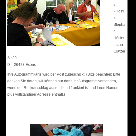
er
»Hösti
«
Stepha
n
Höster
mann
Glatzer
Str.30
D – 26427 Esens
Ihre Autogrammkarte wird per Post zugeschickt. (Bitte beachten: Bitte
denken Sie daran, wir können nur dann Ihr Autogramm versenden,
wenn der Rückumschlag ausreichend frankiert ist und Ihren Namen
plus vollständiger Adresse enthält.)