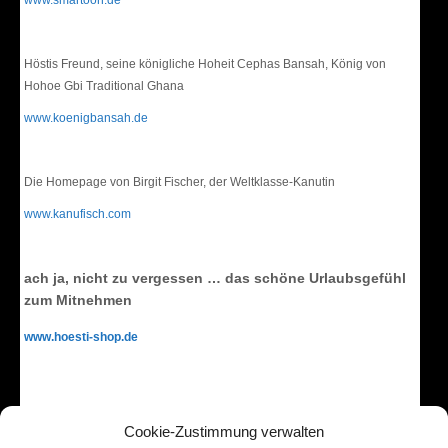
www.smartoon.de
Höstis Freund, seine königliche Hoheit Cephas Bansah, König von
Hohoe Gbi Traditional Ghana
www.koenigbansah.de
Die Homepage von Birgit Fischer, der Weltklasse-Kanutin
www.kanufisch.com
ach ja, nicht zu vergessen … das schöne Urlaubsgefühl
zum Mitnehmen
www.hoesti-shop.de
Cookie-Zustimmung verwalten