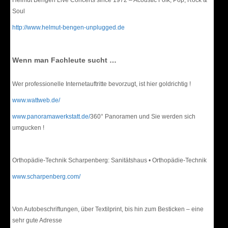
Helmut Bengen Live Concerts since 1972 – Acoustic Folk, Pop, Rock &
Soul
http://www.helmut-bengen-unplugged.de
Wenn man Fachleute sucht …
Wer professionelle Internetauftritte bevorzugt, ist hier goldrichtig !
www.wattweb.de/
www.panoramawerkstatt.de/
360° Panoramen und Sie werden sich
umgucken !
Orthopädie-Technik Scharpenberg: Sanitätshaus • Orthopädie-Technik
www.scharpenberg.com/
Von Autobeschriftungen, über Textilprint, bis hin zum Besticken – eine
sehr gute Adresse