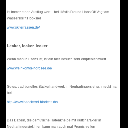
Ist immer einen Ausflug wert – bei Höstis Freund Hans Ott Vogt am
Wasserskilift Hooksiel
www.skiterrassen.de/
Lecker, lecker, lecker
Wenn man in Esens ist, ist ein hier Besuch sehr empfehlenswert
www.weinkontor-nordsee.de/
Gutes, traditionelles Bäckerhandwerk in Neuharlingersiel schmeckt man
bei
http://www.baeckerei-hinrichs.de/
Das Dattein, die gemütliche Hafenkneipe mit Kultcharakter in
Neuharlingersiel, hier kann man auch mal Promis treffen