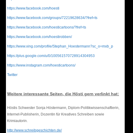
https://www.facebook.com/hoesti
https://www.facebook.com/groups/72219628634/?fref=ts
https://www.facebook.com/hoesticartoons/?fref=ts
https://www.facebook.com/hoestirobben/
https://www.xing.com/profile/Stephan_Hoestermann?sc_o=mxb_p
https://plus.google.com/u/0/100561570728914304953
https://www.instagram.com/hoesticartoons/
Twitter
Weitere interessante Seiten, die Hösti gern verlinkt hat:
Höstis Schwester Sonja Höstermann, Diplom-Politikwissenschaftlerin,
Internet-Publisherin, Dozentin für Kreatives Schreiben sowie
Krimiautorin.
http://www.schreibgeschichten.de/