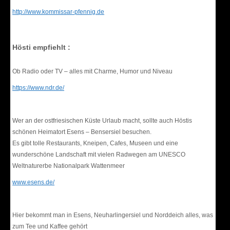
http://www.kommissar-pfennig.de
Hösti empfiehlt :
Ob Radio oder TV – alles mit Charme, Humor und Niveau
https://www.ndr.de/
Wer an der ostfriesischen Küste Urlaub macht, sollte auch Höstis
schönen Heimatort Esens – Bensersiel besuchen.
Es gibt tolle Restaurants, Kneipen, Cafes, Museen und eine
wunderschöne Landschaft mit vielen Radwegen am UNESCO
Weltnaturerbe Nationalpark Wattenmeer
www.esens.de/
Hier bekommt man in Esens, Neuharlingersiel und Norddeich alles, was
zum Tee und Kaffee gehört