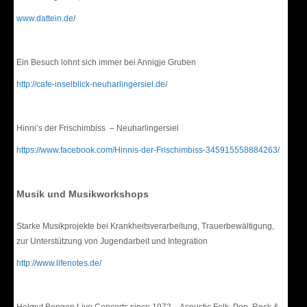
www.dattein.de/
Ein Besuch lohnt sich immer bei Annigje Gruben
http://cafe-inselblick-neuharlingersiel.de/
Hinni’s der Frischimbiss – Neuharlingersiel
https://www.facebook.com/Hinnis-der-Frischimbiss-345915558884263/
Musik und Musikworkshops
Starke Musikprojekte bei Krankheitsverarbeitung, Trauerbewältigung,
zur Unterstützung von Jugendarbeit und Integration
http://www.lifenotes.de/