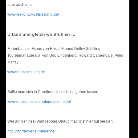
aber auch unter
www.teekontor-ostfriesland.de/
Urlaub und gleich wohlfühlen …
Ferienhaus in Esens von Höstis Freund Detlev Schilling,
Tourenmanager u.a. von Udo Lindenberg, Howard Carpendale, Peter
Maffay
www.haus-schilling.de
Sollte man sich in Carolinensiel nicht entgehen lassen
www.deutsches-sielhafenmuseum.de/
Wer auf der Insel Wangeooge Urlaub macht ist hier gut beraten
http://fahrradverleih-beier.de/