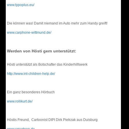
www.typoplus.eu/
Die können was! Damit niemand im Auto mehr zum Handy greift!
www.carphone-wittmund.de/
Werden von Hösti gern unterstützt:
Hösti unterstützt als Botschafter das Kinderhilfswerk
http://www.int-children-help.de/
Ein ganz besonderes Hörbuch
www.rollikurt.de/
Höstis Freund, Cartoonist DIPI Dirk Pietrzak aus Duisburg