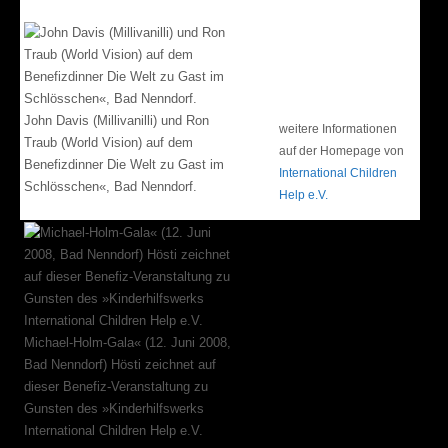
John Davis (Millivanilli) und Ron
weitere Informationen
Traub (World Vision) auf dem
auf der Homepage von
Benefizdinner Die Welt zu Gast im
International Children
Schlösschen«, Bad Nenndorf.
Help e.V.
Michael-Holm-Gala« (12. Juni 2008,
Bad Nenndorf) Hösti zeichnet auf
dieser Benefiz-Veranstaltung zu
Gunsten des »Kinderhilfswerks
International Children Help e.V.