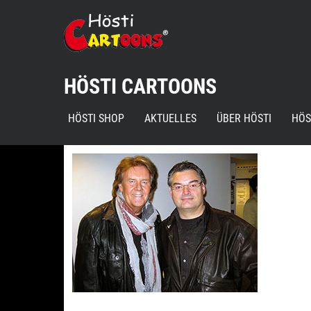
Skip
to
content
HÖSTI CARTOONS
HÖSTI SHOP
AKTUELLES
ÜBER HÖSTI
HÖS