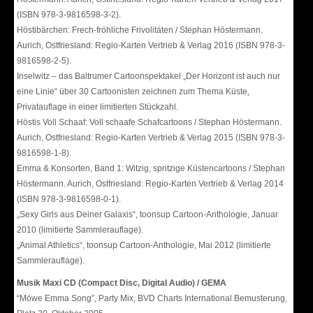
(ISBN 978-3-9816598-3-2).
Höstibärchen: Frech-fröhliche Frivolitäten / Stephan Höstermann.
Aurich, Ostfriesland: Regio-Karten Vertrieb & Verlag 2016 (ISBN 978-3-
9816598-2-5).
Inselwitz – das Baltrumer Cartoonspektakel „Der Horizont ist auch nur
eine Linie“ über 30 Cartoonisten zeichnen zum Thema Küste,
Privatauflage in einer limitierten Stückzahl.
Höstis Voll Schaaf: Voll schaafe Schafcartoons / Stephan Höstermann.
Aurich, Ostfriesland: Regio-Karten Vertrieb & Verlag 2015 (ISBN 978-3-
9816598-1-8).
Emma & Konsorten, Band 1: Witzig, spritzige Küstencartoons / Stephan
Höstermann. Aurich, Ostfriesland: Regio-Karten Vertrieb & Verlag 2014
(ISBN 978-3-9816598-0-1).
„Sexy Girls aus Deiner Galaxis“, toonsup Cartoon-Anthologie, Januar
2010 (limitierte Sammlerauflage).
„Animal Athletics“, toonsup Cartoon-Anthologie, Mai 2012 (limitierte
Sammlerauflage).
Musik Maxi CD (Compact Disc, Digital Audio) / GEMA
“Möwe Emma Song”, Party Mix, BVD Charts International Bemusterung,