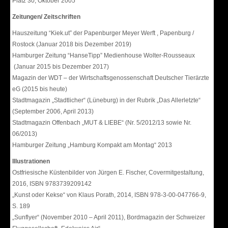
Platz 30, Oktober 2005
Zeitungen/ Zeitschriften
Hauszeitung “Kiek.ut” der Papenburger Meyer Werft , Papenburg /
Rostock (Januar 2018 bis Dezember 2019)
Hamburger Zeitung “HanseTipp” Medienhouse Wolter-Rousseaux
(Januar 2015 bis Dezember 2017)
Magazin der WDT – der Wirtschaftsgenossenschaft Deutscher Tierärzte
eG (2015 bis heute)
Stadtmagazin „Stadtlicher“ (Lüneburg) in der Rubrik „Das Allerletzte“
(September 2006, April 2013)
Stadtmagazin Offenbach „MUT & LIEBE“ (Nr. 5/2012/13 sowie Nr.
06/2013)
Hamburger Zeitung „Hamburg Kompakt am Montag“ 2013
Illustrationen
Ostfriesische Küstenbilder von Jürgen E. Fischer, Covermitgestaltung,
2016, ISBN 9783739209142
„Kunst oder Kekse“ von Klaus Porath, 2014, ISBN 978-3-00-047766-9,
S. 189
„Sunflyer“ (November 2010 – April 2011), Bordmagazin der Schweizer