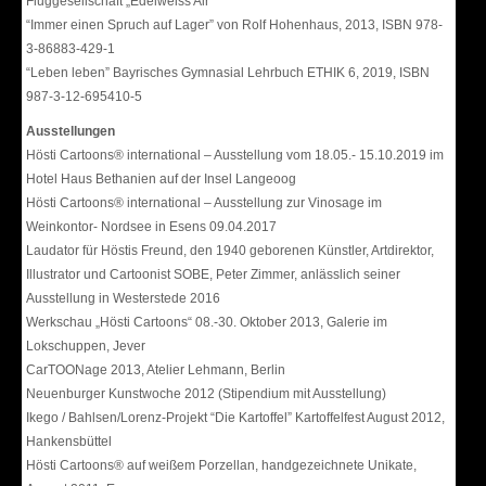
Fluggesellschaft „Edelweiss Air“
“Immer einen Spruch auf Lager” von Rolf Hohenhaus, 2013, ISBN 978-
3-86883-429-1
“Leben leben” Bayrisches Gymnasial Lehrbuch ETHIK 6, 2019, ISBN
987-3-12-695410-5
Ausstellungen
Hösti Cartoons® international – Ausstellung vom 18.05.- 15.10.2019 im
Hotel Haus Bethanien auf der Insel Langeoog
Hösti Cartoons® international – Ausstellung zur Vinosage im
Weinkontor- Nordsee in Esens 09.04.2017
Laudator für Höstis Freund, den 1940 geborenen Künstler, Artdirektor,
Illustrator und Cartoonist SOBE, Peter Zimmer, anlässlich seiner
Ausstellung in Westerstede 2016
Werkschau „Hösti Cartoons“ 08.-30. Oktober 2013, Galerie im
Lokschuppen, Jever
CarTOONage 2013, Atelier Lehmann, Berlin
Neuenburger Kunstwoche 2012 (Stipendium mit Ausstellung)
Ikego / Bahlsen/Lorenz-Projekt “Die Kartoffel” Kartoffelfest August 2012,
Hankensbüttel
Hösti Cartoons® auf weißem Porzellan, handgezeichnete Unikate,