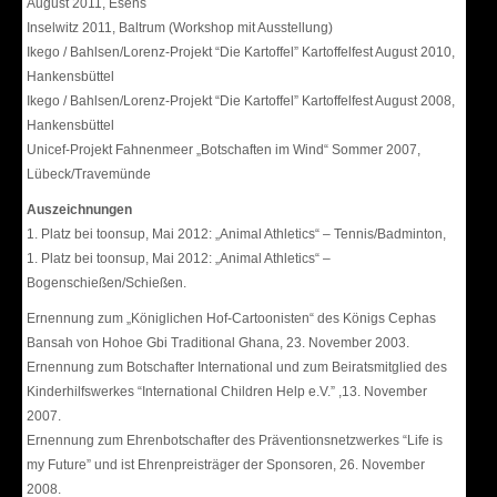
August 2011, Esens
Inselwitz 2011, Baltrum (Workshop mit Ausstellung)
Ikego / Bahlsen/Lorenz-Projekt “Die Kartoffel” Kartoffelfest August 2010,
Hankensbüttel
Ikego / Bahlsen/Lorenz-Projekt “Die Kartoffel” Kartoffelfest August 2008,
Hankensbüttel
Unicef-Projekt Fahnenmeer „Botschaften im Wind“ Sommer 2007,
Lübeck/Travemünde
Auszeichnungen
1. Platz bei toonsup, Mai 2012: „Animal Athletics“ – Tennis/Badminton,
1. Platz bei toonsup, Mai 2012: „Animal Athletics“ –
Bogenschießen/Schießen.
Ernennung zum „Königlichen Hof-Cartoonisten“ des Königs Cephas
Bansah von Hohoe Gbi Traditional Ghana, 23. November 2003.
Ernennung zum Botschafter International und zum Beiratsmitglied des
Kinderhilfswerkes “International Children Help e.V.” ,13. November
2007.
Ernennung zum Ehrenbotschafter des Präventionsnetzwerkes “Life is
my Future” und ist Ehrenpreisträger der Sponsoren, 26. November
2008.