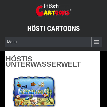
Skip
to
content
HÖSTI CARTOONS
Menu
HÖSTIS
UNTERWASSERWELT