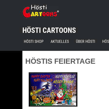
Skip
to
content
HÖSTI CARTOONS
HÖSTI SHOP
AKTUELLES
ÜBER HÖSTI
HÖS
HÖSTIS FEIERTAGE