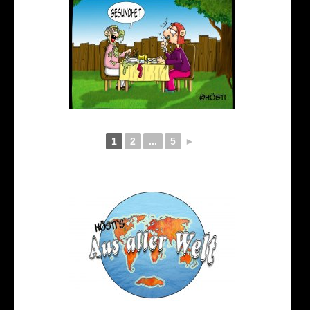
1
2
...
5
►