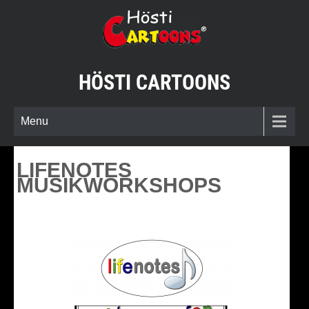
Skip
to
content
HÖSTI CARTOONS
Menu
LIFENOTES
MUSIKWORKSHOPS