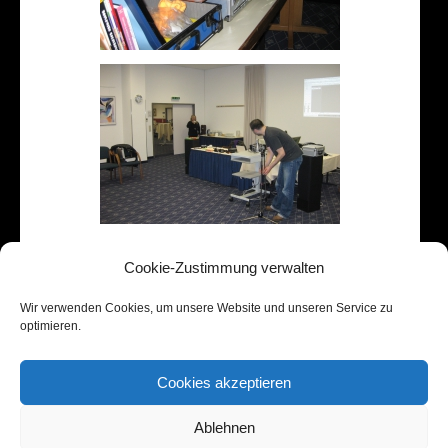
Cookie-Zustimmung verwalten
[DIASHOW STARTEN]
Wir verwenden Cookies, um unsere Website und unseren Service zu
1
2
...
8
►
optimieren.
Cookies akzeptieren
HÖSTI SHOP
AKTUELLES
ÜBER HÖSTI
HÖSTIS ARBEITEN
MEDIEN
Ablehnen
HÖSTI ON TOUR
REFERENZEN
LINKS